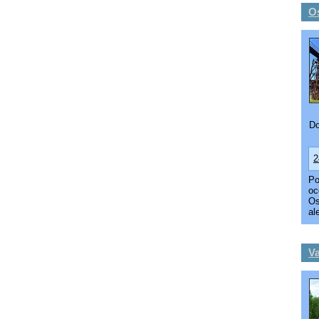
Os
Do
2
Po
oc
Os
al
Va