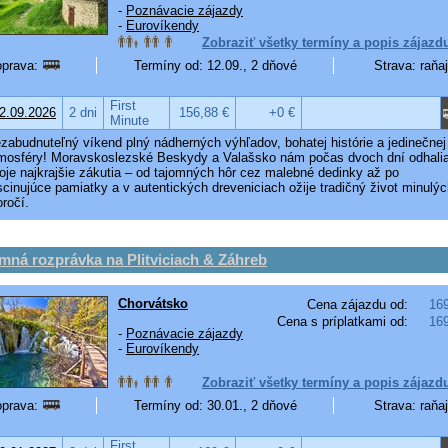
-
Poznávacie zájazdy
-
Eurovíkendy
Zobraziť všetky termíny a popis zájazd
prava:
Termíny od: 12.09., 2 dňové
Strava: raňa
First
2.09.2026
2 dni
156,88 €
+0 €
Minute
zabudnuteľný víkend plný nádherných výhľadov, bohatej histórie a jedinečnej
mosféry! Moravskoslezské Beskydy a Valašsko nám počas dvoch dní odhali
oje najkrajšie zákutia – od tajomných hôr cez malebné dedinky až po
scinujúce pamiatky a v autentických dreveniciach ožije tradičný život minulý
oročí.
mná rozprávka na Plitviciach & Záhreb
Chorvátsko
Cena zájazdu od:
16
Cena s príplatkami od:
16
-
Poznávacie zájazdy
-
Eurovíkendy
Zobraziť všetky termíny a popis zájazd
prava:
Termíny od: 30.01., 2 dňové
Strava: raňa
First