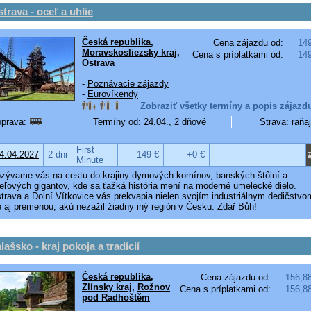
trava - oceľ a uhlie
Česká republika
,
Cena zájazdu od:
14
Moravskosliezsky kraj
,
Cena s príplatkami od:
14
Ostrava
-
Poznávacie zájazdy
-
Eurovíkendy
Zobraziť všetky termíny a popis zájazd
prava:
Termíny od: 24.04., 2 dňové
Strava: raňa
First
4.04.2027
2 dni
149 €
+0 €
Minute
zývame vás na cestu do krajiny dymových komínov, banských štôlní a
eľových gigantov, kde sa ťažká história mení na moderné umelecké dielo.
trava a Dolní Vítkovice vás prekvapia nielen svojím industriálnym dedičstvo
e aj premenou, akú nezažil žiadny iný región v Česku. Zdař Bůh!
lašsko - kraj pokoja a tradícií
Česká republika
,
Cena zájazdu od:
156,8
Zlínsky kraj
,
Rožnov
Cena s príplatkami od:
156,8
pod Radhoštěm