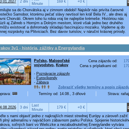
0.01.2027
2 dni
169 €
+0 €
Minute
milujte sa do Chorvátska aj v zimnom období! Najskôr nás privíta čarovné
stečko Samobor, ktorému pečať slávy nevtisol len kráľ Béla IV., ale dnes aj
ávni Chorváti. Okrem toho tu robia vraj tie najlepšie krémeše. Históriou nás
úzli aj Záhreb s Horným a Dolným mestom, ktoré však jedno bez druhého
môžu existovať a dohromady skladajú fascinujúcu mozaiku. Vojdeme aj do
mnej rozprávky na Plitviciach. Bez davov turistov, v náruční krásnej prírody.
akov 3v1 - história, zážitky a Energylandia
Poľsko
,
Malopoľské
Cena zájazdu od:
17
vojvodstvo
,
Krakov
Cena s príplatkami od:
17
-
Poznávacie zájazdy
-
Eurovíkendy
-
Zábava
Zobraziť všetky termíny a popis zájazd
prava:
Termíny od: 14.08., 3 dňové
Strava: raňa
Last
4.08.2026
3 dni
179 €
+0 €
Minute
ďte s nami objaviť jedno z najkrajších miest strednej Európy a zároveň zažiť
ň plný adrenalínu v najväčšom zábavnom parku Poľska. Spojenie historickéh
akova, soľných baní vo Wieliczke a nezabudnuteľnej Energylandie vytvára
eálny víkendový zájazd pre rodiny, partie priateľov aj všetkých, ktorí chcú spoj