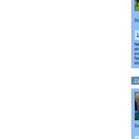
Do
1
Ne
at
sv
fa
st
Zi
Do