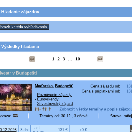
Hľadanie zájazdov
Výsledky hľadania
1
2
3
...
10
lvestr v Budapešti
Maďarsko
,
Budapešť
Cena zájazdu od:
13
Cena s príplatkami od:
13
-
Poznávacie zájazdy
-
Eurovíkendy
-
Silvestrovský zájazd
Zobraziť všetky termíny a popis zájazd
prava:
Termíny od: 30.12., 3 dňové
Strava: raňa
Last
0.12.2026
3 dni
131 €
+0 €