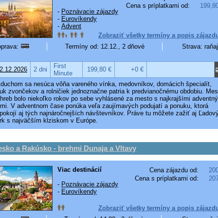
Cena s príplatkami od:
199,8
-
Poznávacie zájazdy
-
Eurovíkendy
-
Advent
Zobraziť všetky termíny a popis zájazd
prava:
Termíny od: 12.12., 2 dňové
Strava: raňa
First
2.12.2026
2 dni
199,80 €
+0 €
Minute
duchom sa nesúca vôňa vareného vínka, medovníkov, domácich špecialít,
uk zvončekov a rolničiek jednoznačne patria k predvianočnému obdobiu. Mes
hreb bolo niekoľko rokov po sebe vyhlásené za mesto s najkrajšími adventn
hmi. V adventnom čase ponúka veľa zaujímavých podujatí a ponuku, ktorá
pokojí aj tých najnáročnejších návštevníkov. Práve tu môžete zažiť aj Ľadov
rk s najväčším klziskom v Európe.
sko a Rakúsko - brehmi Dunaja a Vltavy
Viac destinácií
Cena zájazdu od:
20
Cena s príplatkami od:
20
-
Poznávacie zájazdy
-
Eurovíkendy
Zobraziť všetky termíny a popis zájazd