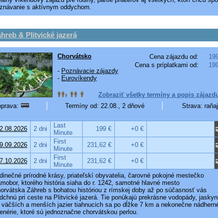
znávanie s aktívnym oddychom.
hreb & Plitvické jazerá
Chorvátsko
Cena zájazdu od:
19
Cena s príplatkami od:
19
-
Poznávacie zájazdy
-
Eurovíkendy
Zobraziť všetky termíny a popis zájazd
prava:
Termíny od: 22.08., 2 dňové
Strava: raňa
Last
2.08.2026
2 dni
199 €
+0 €
Minute
First
9.09.2026
2 dni
231,62 €
+0 €
Minute
First
7.10.2026
2 dni
231,62 €
+0 €
Minute
dinečné prírodné krásy, priateľskí obyvatelia, čarovné pokojné mestečko
mobor, ktorého história siaha do r. 1242, samotné hlavné mesto
orvátska Záhreb s bohatou históriou z rímskej doby až po súčasnosť vás
dchnú pri ceste na Plitvické jazerá. Tie ponúkajú prekrásne vodopády, jaskyn
 väčších a menších jazier tiahnucich sa po dĺžke 7 km a nekonečne nádhern
enérie, ktoré sú jednoznačne chorvátskou perlou.