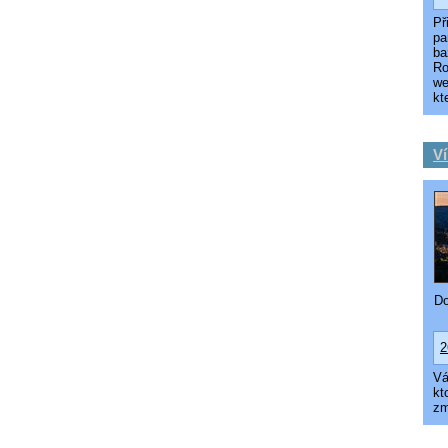
Př
pa
ba
Ro
we
kt
Ví
Do
2
Vá
kt
zm