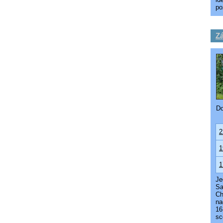
po
Zá
Do
2
1
1
Je
Sa
Ch
na
16
sc