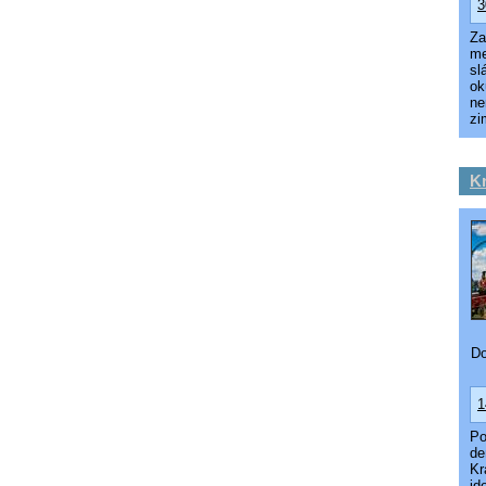
3
Za
me
sl
ok
ne
zi
Kr
Do
1
Po
de
Kr
id