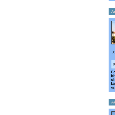
A
Do
0
Po
hi
sl
kú
os
A