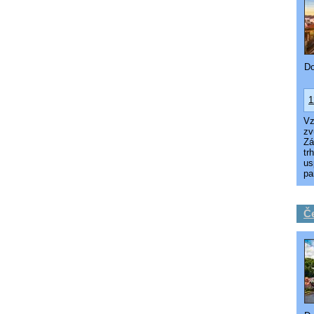
Do
1
Vz
zv
Zá
tr
us
pa
Če