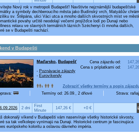
Minute
ivítejte Nový rok v metropoli Budapešť! Navštivte nejznámější budapešťské
mátky a symboly dechberoucího města jako Budínský vrch, Matyášův chrám
ziliku sv. Štěpána, ulici Váci utca a mnoho dalších skvostných míst ve měst
mantické povahy určitě neodolají večerní projížďce lodí po Dunaji nebo
llness relaxu ve slavných termálních lázních Széchenyi či mnoha dalších,
eré se v Budapešti nachází.
kend v Budapešti
Maďarsko
,
Budapešť
Cena zájazdu od:
147,2
Cena s príplatkami od:
147,2
-
Poznávacie zájazdy
-
Eurovíkendy
Zobraziť všetky termíny a popis zájazd
prava:
Termíny od: 26.09., 2 dňové
Strava: raňa
First
6.09.2026
2 dni
147,26 €
+0 €
Minute
š dokonalý víkend v Budapešti vám naservíruje všetky historické skvosty,
oré sa tak veľkolepo vynímajú na Dunaji. Historické centrum je fascinujúca
es európskeho koloritu a oslavou dávneho impéria.