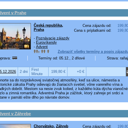
dvent v Prahe
Česká republika
,
Cena zájazdu od:
199,8
Praha
Cena s príplatkami od:
199,8
-
Poznávacie zájazdy
-
Eurovíkendy
-
Advent
Zobraziť všetky termíny a popis zájazd
prava:
Termíny od: 05.12., 2 dňové
Strava: raňa
First
5.12.2026
2 dni
199,80 €
+0 €
Minute
norte sa do rozprávkovej sviatočnej atmosféry, keď sa ulice, námestia a
storické zákutia Prahy odievajú do žiariacich svetiel, vône vareného vína a
adkých dobrôt. Mestom sa nesie zvuk kolied, z každého kúta dýcha vianočné
zlo a zimná romantika. Adventná Praha je zážitok, ktorý zahreje pri srdci a
tane v pamäti ešte dlho po návrate domov.
dvent v Záhrebe
Chorvátsko
,
Záhreb
Cena zájazdu od:
199,8