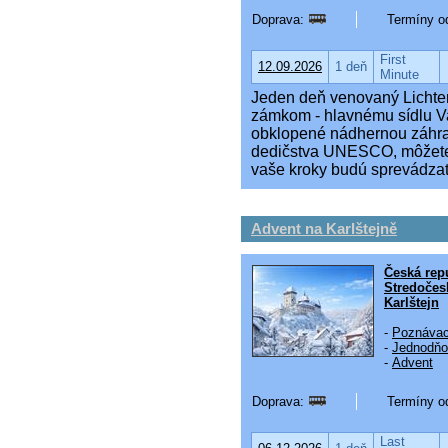
Doprava:
Termíny od
First
12.09.2026
1 deň
Minute
Jeden deň venovaný Lichte
zámkom - hlavnému sídlu Va
obklopené nádhernou záhr
dedičstva UNESCO, môžete
vaše kroky budú sprevádzať
Advent na Karlštejně
Česká rep
Stredočes
Karlštejn
-
Poznávac
-
Jednodňo
-
Advent
Doprava:
Termíny od
Last