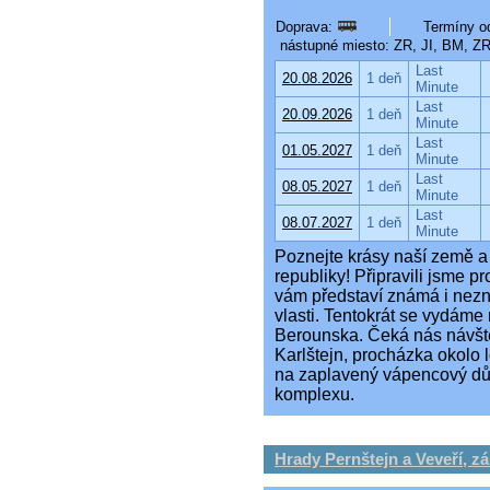
Doprava:
Termíny od
nástupné miesto: ZR, JI, BM, Z
Last
20.08.2026
1 deň
Minute
Last
20.09.2026
1 deň
Minute
Last
01.05.2027
1 deň
Minute
Last
08.05.2027
1 deň
Minute
Last
08.07.2027
1 deň
Minute
Poznejte krásy naší země a
republiky! Připravili jsme p
vám představí známá i nezn
vlasti. Tentokrát se vydáme
Berounska. Čeká nás návšt
Karlštejn, procházka okolo
na zaplavený vápencový důl
komplexu.
Hrady Pernštejn a Veveří, z