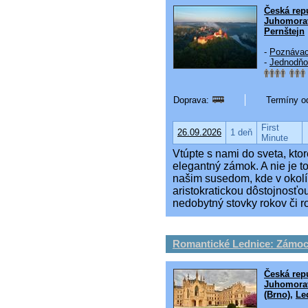
Česká rep
Juhomorav
Pernštejn
-
Poznávac
-
Jednodňo
Doprava:
Termíny od
First
26.09.2026
1 deň
Minute
Vtúpte s nami do sveta, kt
elegantný zámok. A nie je to
našim susedom, kde v okolí
aristokratickou dôstojnosťou
nedobytný stovky rokov či r
Romantické Lednice: Zámock
Česká rep
Juhomorav
(Brno)
,
Le