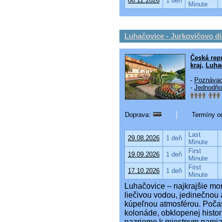
06.12.2026
1 deň
Minute
Luhačovice - Jurkovičovo di
Česká rep
kraj
,
Luha
-
Poznávac
-
Jednodňo
Doprava:
Termíny od
Last
29.08.2026
1 deň
Minute
First
19.09.2026
1 deň
Minute
First
17.10.2026
1 deň
Minute
Luhačovice – najkrajšie mo
liečivou vodou, jedinečnou
kúpeľnou atmosférou. Poča
kolonáde, obklopenej histo
nazrieme k miestnym pamia