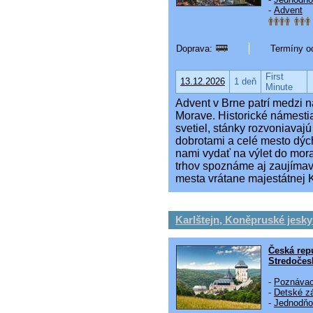
-
Advent
Doprava:
Termíny od
First
13.12.2026
1 deň
Minute
Advent v Brne patrí medzi n
Morave. Historické námestia
svetiel, stánky rozvoniava
dobrotami a celé mesto dýc
nami vydať na výlet do mor
trhov spoznáme aj zaujímav
mesta vrátane majestátnej K
Karlštejn, Koněpruské jesky
Česká rep
Stredočes
-
Poznávac
-
Detské zá
-
Jednodňo