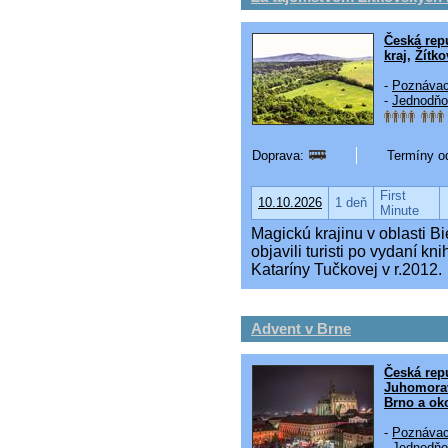
Česká rep
kraj
,
Žítko
-
Poznávac
-
Jednodňo
Doprava:
Termíny od
First
10.10.2026
1 deň
Minute
Magickú krajinu v oblasti B
objavili turisti po vydaní k
Kataríny Tučkovej v r.2012.
Advent v Brne
Česká rep
Juhomorav
Brno a oko
-
Poznávac
-
Jednodňo