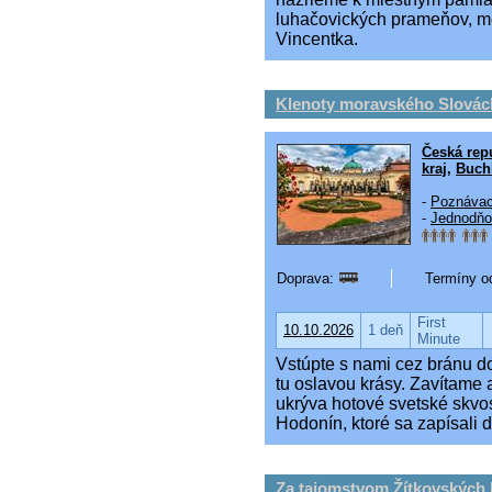
luhačovických prameňov, me
Vincentka.
Klenoty moravského Slovác
Česká rep
kraj
,
Buch
-
Poznávac
-
Jednodňo
Doprava:
Termíny od
First
10.10.2026
1 deň
Minute
Vstúpte s nami cez bránu d
tu oslavou krásy. Zavítame 
ukrýva hotové svetské skvo
Hodonín, ktoré sa zapísali 
Za tajomstvom Žítkovských