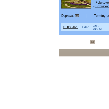
-
Pobytové
-
Poznávac
Doprava:
Termíny od
Last
15.08.2026
1 deň
Minute