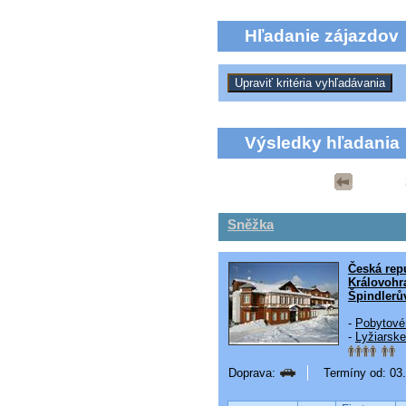
Hľadanie zájazdov
Výsledky hľadania
Sněžka
Česká rep
Královohr
Špindlerů
-
Pobytové
-
Lyžiarske
Doprava:
Termíny od: 03.1