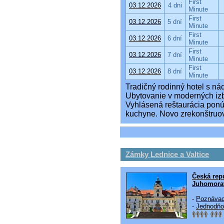
First
03.12.2026
4 dni
Minute
First
03.12.2026
5 dní
Minute
First
03.12.2026
6 dní
Minute
First
03.12.2026
7 dní
Minute
First
03.12.2026
8 dní
Minute
Tradičný rodinný hotel s ná
Ubytovanie v moderných izb
Vyhlásená reštaurácia ponú
kuchyne. Novo zrekonštruo
Zámky Lednice a Valtice
Česká rep
Juhomorav
-
Poznávac
-
Jednodňo