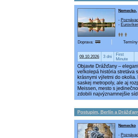
Nemecko
-
Poznávac
-
Eurovíke
Doprava:
Termíny 
First
09.10.2026
3 dni
Minute
Objavte Drážďany – elegant
veľkolepá história stretáv
krásnymi výletmi do okolia
saskej metropoly, ale aj ro
Meissen, mesto s jedinečnou
zdobili najvýznamnejšie síd
Postupim, Berlín a Drážďan
Nemecko
-
Poznávac