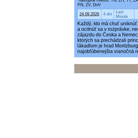
nástupné miesto: TN, ZH, TT, Z
PN, ZV, DnV
Last
24.09.2026
4 dni
Minute
Každý, kto má chuť uniknúť
a ocitnúť sa v rozprávke, 
zájazdu do Česka a Nemeck
ktorých sa prechádzali prin
lákadlom je hrad Moritzburg
najobľúbenejšia vianočná r