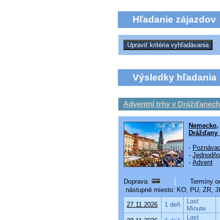
Hľadanie zájazdov
Výsledky hľadania
Adventní trhy v Drážďanech
Nemecko
Drážďany 
-
Poznávac
-
Jednodňo
-
Advent
Doprava:
Termíny od
nástupné miesto: KO, PU, ZR, JI
Last
27.11.2026
1 deň
Minute
Last