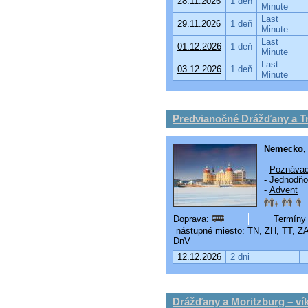
28.11.2026
1 deň
Minute
Last
29.11.2026
1 deň
Minute
Last
01.12.2026
1 deň
Minute
Last
03.12.2026
1 deň
Minute
Predvianočné Drážďany a Tr
Nemecko
-
Poznávac
-
Jednodňo
-
Advent
Doprava:
Termíny 
nástupné miesto: TN, ZH, TT, Z
DnV
12.12.2026
2 dni
Drážďany a Moritzburg – ví