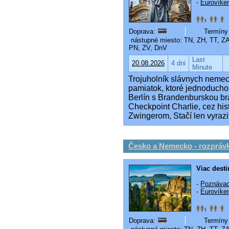
-
Eurovíke
Doprava:
Termíny 
nástupné miesto: TN, ZH, TT, Z
PN, ZV, DnV
Last
20.08.2026
4 dni
Minute
Trojuholník slávnych neme
pamiatok, ktoré jednoducho
Berlín s Brandenburskou b
Checkpoint Charlie, cez hi
Zwingerom, Stačí len vyrazi
Česko a Nemecko - rozpráv
Viac desti
-
Poznávac
-
Eurovíke
Doprava:
Termíny 