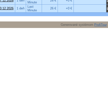
7.12.2026
1 deň
26 €
+0 €
Minute
Last
0.12.2026
1 deň
26 €
+0 €
Minute
Generované systémom
ProfiTour