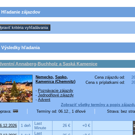
Hľadanie zájazdov
Výsledky hľadania
dventní Annaberg-Buchholz a Saská Kamenice
Nemecko
,
Sasko
,
Cena zájazdu od:
2
Kamenica (Chemnitz)
Cena s príplatkami od:
2
-
Poznávacie zájazdy
-
Jednodňové zájazdy
-
Advent
Zobraziť všetky termíny a popis zájazd
prava:
Termíny od: 06.12., 1 dňové
Strava: bez str
Last
6.12.2026
1 deň
26 €
+0 €
Minute
Last