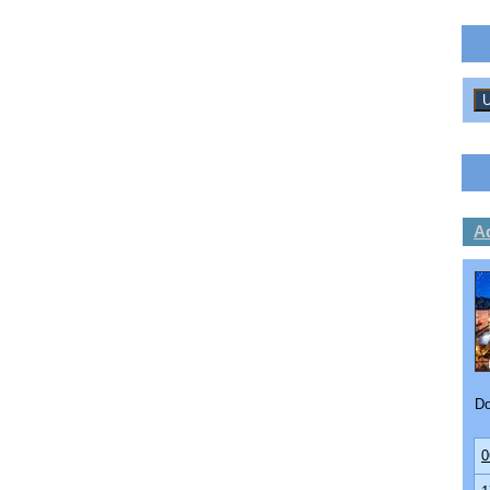
A
Do
0