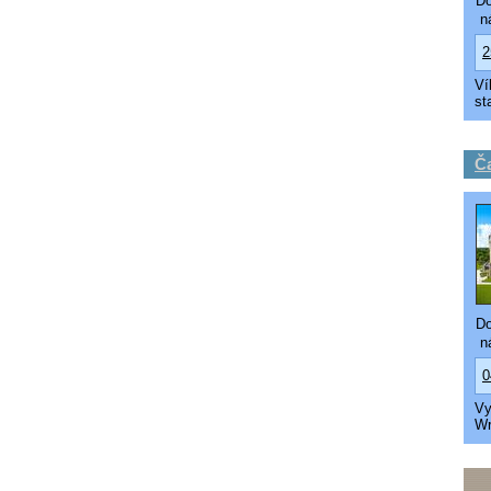
Do
ná
2
Ví
st
Č
Do
ná
0
Vy
Wr