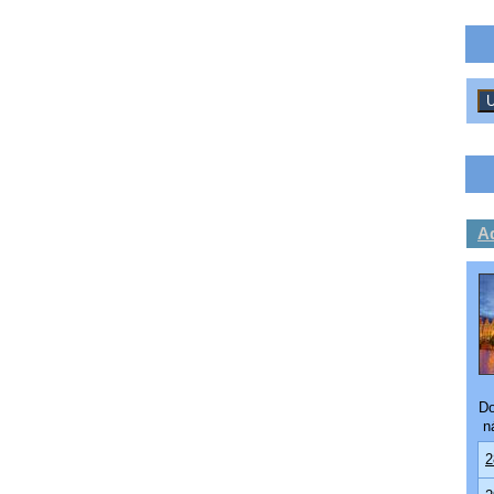
Ad
Do
ná
2