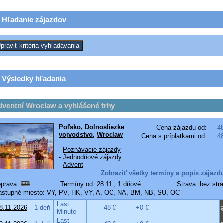
Hľadanie zájazdov
Výsledky hľadania
ventní Wroclaw a vyhlášené trhy
Poľsko
,
Dolnosliezke
Cena zájazdu od:
4
vojvodstvo
,
Wroclaw
Cena s príplatkami od:
4
-
Poznávacie zájazdy
-
Jednodňové zájazdy
-
Advent
Zobraziť všetky termíny a popis zájazd
prava:
Termíny od: 28.11., 1 dňové
Strava: bez str
stupné miesto: VY, PV, HK, VY, A, OC, NA, BM, NB, SU, OC
Last
8.11.2026
1 deň
48 €
+0 €
Minute
Last