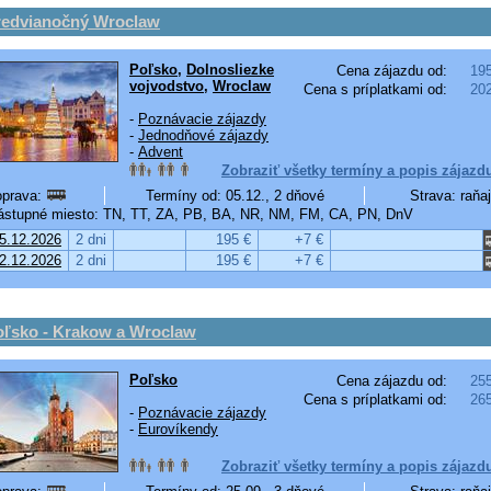
redvianočný Wroclaw
Poľsko
,
Dolnosliezke
Cena zájazdu od:
19
vojvodstvo
,
Wroclaw
Cena s príplatkami od:
20
-
Poznávacie zájazdy
-
Jednodňové zájazdy
-
Advent
Zobraziť všetky termíny a popis zájazd
prava:
Termíny od: 05.12., 2 dňové
Strava: raňa
stupné miesto: TN, TT, ZA, PB, BA, NR, NM, FM, CA, PN, DnV
5.12.2026
2 dni
195 €
+7 €
2.12.2026
2 dni
195 €
+7 €
oľsko - Krakow a Wroclaw
Poľsko
Cena zájazdu od:
25
Cena s príplatkami od:
26
-
Poznávacie zájazdy
-
Eurovíkendy
Zobraziť všetky termíny a popis zájazd