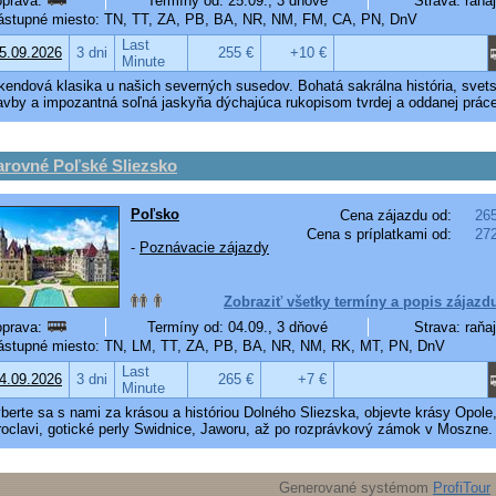
prava:
Termíny od: 25.09., 3 dňové
Strava: raňa
stupné miesto: TN, TT, ZA, PB, BA, NR, NM, FM, CA, PN, DnV
Last
5.09.2026
3 dni
255 €
+10 €
Minute
kendová klasika u našich severných susedov. Bohatá sakrálna história, svet
avby a impozantná soľná jaskyňa dýchajúca rukopisom tvrdej a oddanej práce
arovné Poľské Sliezsko
Poľsko
Cena zájazdu od:
26
Cena s príplatkami od:
27
-
Poznávacie zájazdy
Zobraziť všetky termíny a popis zájazd
prava:
Termíny od: 04.09., 3 dňové
Strava: raňa
stupné miesto: TN, LM, TT, ZA, PB, BA, NR, NM, RK, MT, PN, DnV
Last
4.09.2026
3 dni
265 €
+7 €
Minute
berte sa s nami za krásou a históriou Dolného Sliezska, objevte krásy Opole
oclavi, gotické perly Swidnice, Jaworu, až po rozprávkový zámok v Moszne.
Generované systémom
ProfiTour