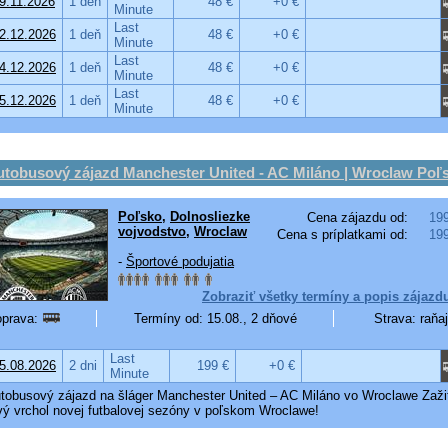
9.11.2026
1 deň
48 €
+0 €
Minute
Last
2.12.2026
1 deň
48 €
+0 €
Minute
Last
4.12.2026
1 deň
48 €
+0 €
Minute
Last
5.12.2026
1 deň
48 €
+0 €
Minute
utobusový zájazd Manchester United - AC Miláno | Wroclaw Poľ
Poľsko
,
Dolnosliezke
Cena zájazdu od:
19
vojvodstvo
,
Wroclaw
Cena s príplatkami od:
19
-
Športové podujatia
Zobraziť všetky termíny a popis zájazd
prava:
Termíny od: 15.08., 2 dňové
Strava: raňa
Last
5.08.2026
2 dni
199 €
+0 €
Minute
tobusový zájazd na šláger Manchester United – AC Miláno vo Wroclawe Zaži
vý vrchol novej futbalovej sezóny v poľskom Wroclawe!