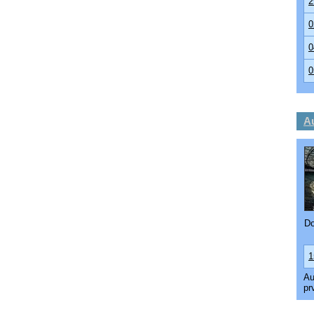
2
0
0
0
A
Do
1
Au
pr