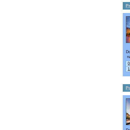
P
Do
ná
0
1
P