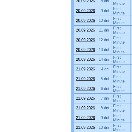
20.09.2026
8 dní
Minute
First
20.09.2026
9 dní
Minute
First
20.09.2026
10 dní
Minute
First
20.09.2026
11 dní
Minute
First
20.09.2026
12 dní
Minute
First
20.09.2026
13 dní
Minute
First
20.09.2026
14 dní
Minute
First
21.09.2026
4 dni
Minute
First
21.09.2026
5 dní
Minute
First
21.09.2026
6 dní
Minute
First
21.09.2026
7 dní
Minute
First
21.09.2026
8 dní
Minute
First
21.09.2026
9 dní
Minute
First
21.09.2026
10 dní
Minute