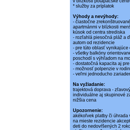
v blízkosti potápačské cent
* služby za príplatok
Výhody a nevýhody:
- čiastočne zrekonštruované
apartmánmi v blízkosti men
kúsok od centra strediska
- rozľahlá piesočná pláž a ď
autom od rezidencie
- pre túto oblasť vynikajúce
- všetky balkóny orientova
poschodí s výhľadom na m
- dostatočná kapacita aj pr
- možnosť polpenzie v rodinn
- veľmi jednoducho zariaden
Na vyžiadanie:
trajektová doprava - zľavový
individuálne aj skupinové z
nižšia cena
Upozornenie:
akékoľvek platby či úhrada 
na mieste rezidencie akcept
deti do nedovŕšených 2 rok