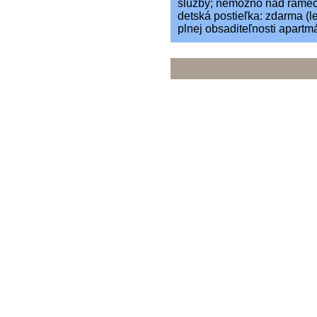
služby; nemožno nad rámec 
detská postieľka: zdarma (
plnej obsaditeľnosti apartm