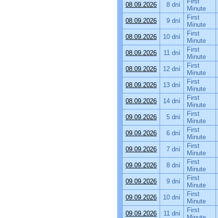
First
08.09.2026
8 dní
Minute
First
08.09.2026
9 dní
Minute
First
08.09.2026
10 dní
Minute
First
08.09.2026
11 dní
Minute
First
08.09.2026
12 dní
Minute
First
08.09.2026
13 dní
Minute
First
08.09.2026
14 dní
Minute
First
09.09.2026
5 dní
Minute
First
09.09.2026
6 dní
Minute
First
09.09.2026
7 dní
Minute
First
09.09.2026
8 dní
Minute
First
09.09.2026
9 dní
Minute
First
09.09.2026
10 dní
Minute
First
09.09.2026
11 dní
Minute