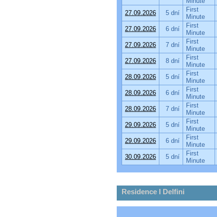
Minute
First
27.09.2026
5 dní
Minute
First
27.09.2026
6 dní
Minute
First
27.09.2026
7 dní
Minute
First
27.09.2026
8 dní
Minute
First
28.09.2026
5 dní
Minute
First
28.09.2026
6 dní
Minute
First
28.09.2026
7 dní
Minute
First
29.09.2026
5 dní
Minute
First
29.09.2026
6 dní
Minute
First
30.09.2026
5 dní
Minute
Residence I Delfini