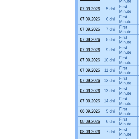
Minute
First
07.09.2026
5 dní
Minute
First
07.09.2026
6 dní
Minute
First
07.09.2026
7 dní
Minute
First
07.09.2026
8 dní
Minute
First
07.09.2026
9 dní
Minute
First
07.09.2026
10 dní
Minute
First
07.09.2026
11 dní
Minute
First
07.09.2026
12 dní
Minute
First
07.09.2026
13 dní
Minute
First
07.09.2026
14 dní
Minute
First
08.09.2026
5 dní
Minute
First
08.09.2026
6 dní
Minute
First
08.09.2026
7 dní
Minute