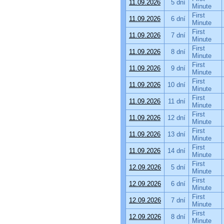
11.09.2026
5 dní
Minute
First
11.09.2026
6 dní
Minute
First
11.09.2026
7 dní
Minute
First
11.09.2026
8 dní
Minute
First
11.09.2026
9 dní
Minute
First
11.09.2026
10 dní
Minute
First
11.09.2026
11 dní
Minute
First
11.09.2026
12 dní
Minute
First
11.09.2026
13 dní
Minute
First
11.09.2026
14 dní
Minute
First
12.09.2026
5 dní
Minute
First
12.09.2026
6 dní
Minute
First
12.09.2026
7 dní
Minute
First
12.09.2026
8 dní
Minute