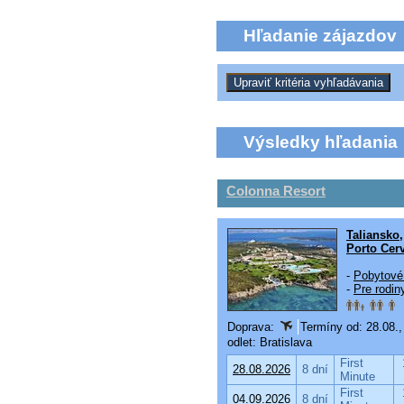
Hľadanie zájazdov
Výsledky hľadania
Colonna Resort
Taliansko
Porto Cer
-
Pobytové
-
Pre rodin
Doprava:
Termíny od: 28.08.,
odlet: Bratislava
First
28.08.2026
8 dní
Minute
First
04.09.2026
8 dní