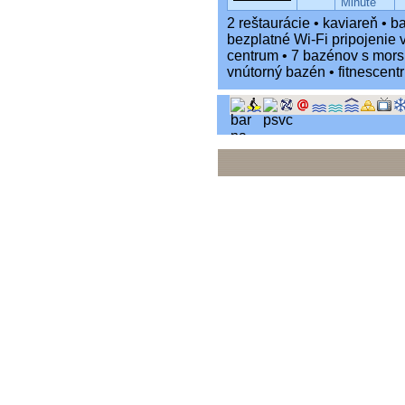
Minute
2 reštaurácie • kaviareň • ba
bezplatné Wi-Fi pripojenie 
centrum • 7 bazénov s morsk
vnútorný bazén • fitnescent